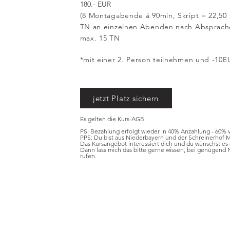
180.- EUR​​
(8 Montagabende á 90min, Skript = 22,50
TN an einzelnen Abenden nach Absprach
max. 15 TN ​
*mit einer 2. Person teilnehmen und -10E
jetzt Platz sichern
Es gelten die Kurs-AGB
PS: Bezahlung erfolgt wieder in 40% Anzahlung - 60% v
PPS: Du bist aus Niederbayern und der Schreinerhof Mü
Das Kursangebot interessiert dich und du wünschst es 
Dann lass mich das bitte gerne wissen, bei genügend N
rufen.