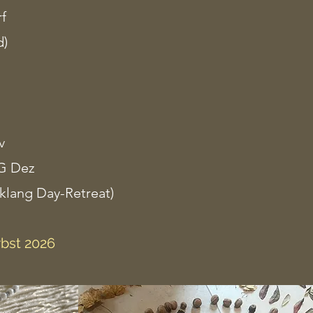
f
d)
v
G Dez
klang Day-Retreat)
bst 2026