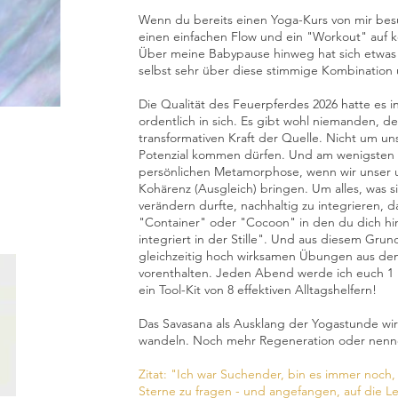
Wenn du bereits einen Yoga-Kurs von mir besu
einen einfachen Flow und ein "Workout" auf k
Über meine Babypause hinweg hat sich etwas
selbst sehr über diese stimmige Kombination 
Die Qualität des Feuerpferdes 2026 hatte es in
ordentlich in sich. Es gibt wohl niemanden, d
transformativen Kraft der Quelle. Nicht um uns
Potenzial kommen dürfen. Und am wenigsten 
persönlichen Metamorphose, wenn wir unser 
Kohärenz (Ausgleich) bringen. Um alles, was s
verändern durfte, nachhaltig zu integrieren, da
"Container" oder "Cocoon" in den du dich hi
integriert in der Stille". Und aus diesem Gru
gleichzeitig hoch wirksamen Übungen aus dem 
vorenthalten. Jeden Abend werde ich euch 1
ein Tool-Kit von 8 effektiven Alltagshelfern!
Das Savasana als Ausklang der Yogastunde wir
wandeln. Noch mehr Regeneration oder nenne
Zitat: "Ich war Suchender, bin es immer noch,
Sterne zu fragen - und angefangen, auf die 