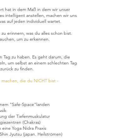
iert hat in dem Maß in dem wir unser
 intelligent anstellen, machen wir uns
s auf jeden individuell wartet.
.
 zu erinnern, was du alles schon bist.
brauchen, um zu erkennen.
n Tag zu haben. Es geht darum, die
ln, um selbst an einem schlechten Tag
zurück zu finden.
zu machen, die du NICHT bist -
inem "Safe-Space"landen
usik
igung der Tiefenmuskulatur
giezentren (Chakras)
 eine Yoga Nidra Praxis
hin Jyutsu (japan. Heilströmen)