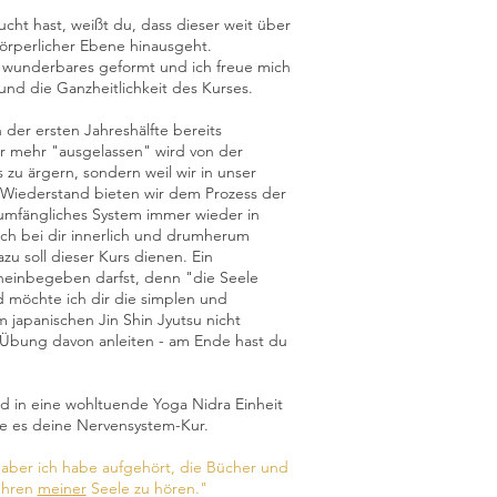
cht hast, weißt du, dass dieser weit über
örperlicher Ebene hinausgeht.
 wunderbares geformt und ich freue mich
und die Ganzheitlichkeit des Kurses.
 der ersten Jahreshälfte bereits
er mehr "ausgelassen" wird von der
 zu ärgern, sondern weil wir in unser
Wiederstand bieten wir dem Prozess der
umfängliches System immer wieder in
ich bei dir innerlich und drumherum
zu soll dieser Kurs dienen. Ein
neinbegeben darfst, denn "die Seele
nd möchte ich dir die simplen und
japanischen Jin Shin Jyutsu nicht
 Übung davon anleiten - am Ende hast du
d in eine wohltuende Yoga Nidra Einheit
 es deine Nervensystem-Kur.
 aber ich habe aufgehört, die Bücher und
Lehren
meiner
Seele zu hören."