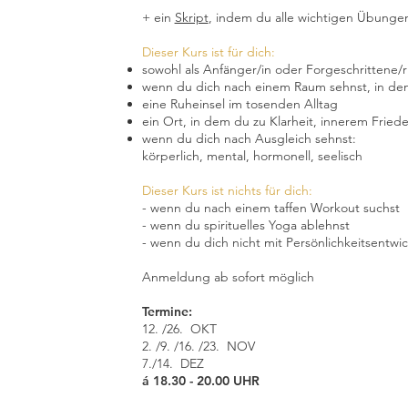
+ ein
Skript
, indem du alle wichtigen Übungen 
Dieser Kurs ist für dich:
sowohl als Anfänger/in oder Forgeschrittene/
wenn du dich nach einem Raum sehnst, in dem
eine Ruheinsel im tosenden Alltag
ein Ort, in dem du zu Klarheit, innerem Fried
wenn du dich nach Ausgleich sehnst:
körperlich, mental, hormonell, seelisch
Dieser Kurs ist nichts für dich:
- wenn du nach einem taffen Workout suchst
- wenn du spirituelles Yoga ablehnst
- wenn du dich nicht mit Persönlichkeitsentw
Anmeldung ab sofort möglich
Termine:
12. /26. OKT
2. /9. /16. /23. NOV
7./14. DEZ
á 18.30 - 20.00 UHR