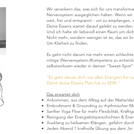
Wir verankern das, was sich für uns transform
Nervensystem ausgeglichen halten. Wenn wir es
weit, frei und entspannt - um zu empfangen, wa
Deine Essenz wartet darauf gelebt zu werden
Und ich halte dir liebevoll einen Raum um dich
Nicht mehr, sondern weniger ist es, das wir 
Um Klarheit zu finden.
Es geht nicht darum nie mehr einen schlechte
nötige (Nervensystem-)Kompetenz zu entwicke
selbstwirksam wieder in deinen "Sweet-Spot" 
"Es geht darum dich von allen Energien frei 
Damit deine Essenz Platz hat zu SEIN."
Das erwartet dich
Ankommen, aus dem Alltag auf der Matte/de
Embodiment & Grounding zu rhythmischer M
Sanfter Yoga Flow für mehr Flexibilität, Kräft
Reinigung der Energiekörperschichten & Ener
Ausklang zu heilsamen Klängen, geführt durch
Jeden Abend 1 kraftvolle Übung aus dem Jin S