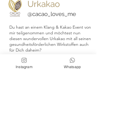
Urkakao
@cacao_loves_me
Du hast an einem Klang & Kakao Event von
mir teilgenommen und möchtest nun
diesen wundervollen Urkakao mit all seinen
gesundheitsförderlichen Wirkstoffen auch
für Dich daheim?
Unter folgendem
LINK
erfährst Du alles zur
Instagram
Whatsapp
Herkunft, Zubereitung/ den
Einsatzmöglichkeiten und Wirkung dieses
wertvollen Elixiers. Außerdem wartet HIER
eine spannende Podcastfolge von mir mit
der Gründerin Leni Glapa auf Dich !