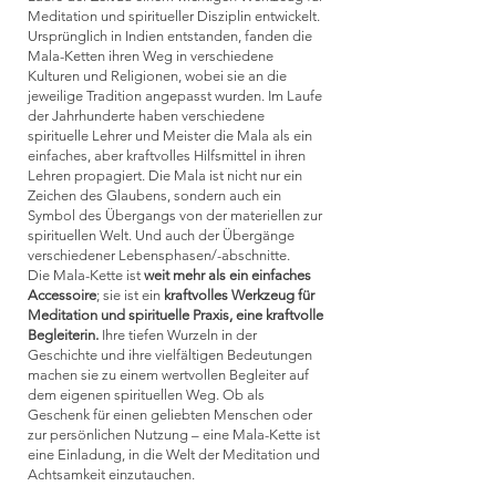
Meditation und spiritueller Disziplin entwickelt.
Ursprünglich in Indien entstanden, fanden die
Mala-Ketten ihren Weg in verschiedene
Kulturen
und Religionen, wobei sie an die
jeweilige Tradition angepasst wurden.
Im Laufe
der Jahrhunderte haben verschiedene
spirituelle Lehrer und Meister die Mala als ein
einfaches, aber kraftvolles Hilfsmittel in ihren
Lehren propagiert. Die Mala ist nicht nur ein
Zeichen des Glaubens, sondern auch ein
Symbol des Übergangs von der materiellen zur
spirituellen Welt. Und auch der Übergänge
verschiedener Lebensphasen/-abschnitte.
Die Mala-Kette ist
weit mehr als ein einfaches
Accessoire
; sie ist ein
kraftvolles Werkzeug für
Meditation und spirituelle Praxis, eine kraftvolle
Begleiterin.
Ihre tiefen Wurzeln in der
Geschichte und ihre vielfältigen Bedeutungen
machen sie zu einem wertvollen Begleiter auf
dem eigenen spirituellen Weg. Ob als
Geschenk für einen geliebten Menschen oder
zur persönlichen Nutzung – eine Mala-Kette ist
eine Einladung, in die Welt der Meditation und
Achtsamkeit einzutauchen.