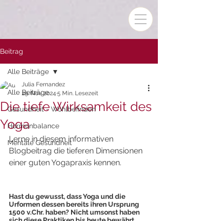
Beitrag
Alle Beiträge
Julia Fernandez
Alle Beiträge
29. Nov. 2024
5 Min. Lesezeit
Die tiefe Wirksamkeit des
Gesundheit - Wohlbefinden
Yoga
Hormonbalance
Lerne in diesem informativen 
Mentale Gesundheit
Blogbeitrag die tieferen Dimensionen 
einer guten Yogapraxis kennen.
Hast du gewusst, dass Yoga und die 
Urformen dessen bereits ihren Ursprung 
1500 v.Chr. haben? Nicht umsonst haben 
sich diese Praktiken bis heute bewährt 