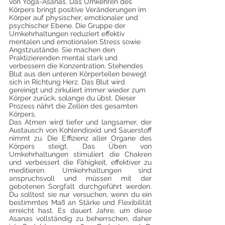
von Yoga-Asanas. Das Umkehren des 
Körpers bringt positive Veränderungen im 
Körper auf physischer, emotionaler und 
psychischer Ebene. Die Gruppe der 
Umkehrhaltungen reduziert effektiv 
mentalen und emotionalen Stress sowie 
Angstzustände. Sie machen den 
Praktizierenden mental stark und 
verbessern die Konzentration. Stehendes 
Blut aus den unteren Körperteilen bewegt 
sich in Richtung Herz. Das Blut wird 
gereinigt und zirkuliert immer wieder zum 
Körper zurück, solange du übst. Dieser 
Prozess nährt die Zellen des gesamten 
Körpers.
Das Atmen wird tiefer und langsamer, der 
Austausch von Kohlendioxid und Sauerstoff 
nimmt zu. Die Effizienz aller Organe des 
Körpers steigt. Das Üben von 
Umkehrhaltungen stimuliert die Chakren 
und verbessert die Fähigkeit, effektiver zu 
meditieren. Umkehrhaltungen sind 
anspruchsvoll und müssen mit der 
gebotenen Sorgfalt durchgeführt werden. 
Du solltest sie nur versuchen, wenn du ein 
bestimmtes Maß an Stärke und Flexibilität 
erreicht hast. Es dauert Jahre, um diese 
Asanas vollständig zu beherrschen, daher 