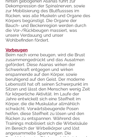
hinten gebogenen Asanas führt zur 
Dekompression der Spinalnerven, sowie 
zur Mobilisierung des Blutflussses im 
Rücken, was alle Muskeln und Organe des 
Körpers begünstigt. Die Organe der 
Bauch- und Beckenregion werden durch 
die Vor-/Rückbeugen massiert, was 
unsere Verdauung und unser 
Wohlbefinden fördert. 
Vorbeugen
Beim nach vorne beugen, wird die Brust 
zusammengedrückt und das Ausatmen 
gefördert. Diese Asanas wirken der 
Schwerkraft entgegen und wirken 
enspannende auf den Körper, sowie 
beruhigend auf den Geist. Der moderne 
Lebensstil hat oft seinen Schwerpunkt im 
Sitzen und lässt den Menschen wenig Zeit 
für körperliche Aktivität. Im Laufe der 
Jahre entwickelt sich eine Steifheit im 
Körper, die die Muskulatur allmählich 
schwächt. Vorwärtsbeugende Posen 
helfen, diese Steifheit zu lösen und den 
Rücken zu entspannen. Während des 
Trainings mobilisiert sich die Wirbelsäule 
im Bereich der Wirbelkörper und löst 
angesammelte Spannungen. Die 