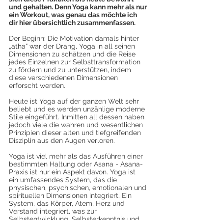
und gehalten. Denn Yoga kann mehr als nur 
ein Workout, was genau das möchte ich 
dir hier übersichtlich zusammenfassen.
Der Beginn: Die Motivation damals hinter 
„atha“ war der Drang, Yoga in all seinen 
Dimensionen zu schätzen und die Reise 
jedes Einzelnen zur Selbsttransformation 
zu fördern und zu unterstützen, indem 
diese verschiedenen Dimensionen 
erforscht werden.
Heute ist Yoga auf der ganzen Welt sehr 
beliebt und es werden unzählige moderne 
Stile eingeführt. Inmitten all dessen haben 
jedoch viele die wahren und wesentlichen 
Prinzipien dieser alten und tiefgreifenden 
Disziplin aus den Augen verloren.
Yoga ist viel mehr als das Ausführen einer 
bestimmten Haltung oder Asana - Asana-
Praxis ist nur ein Aspekt davon. Yoga ist 
ein umfassendes System, das die 
physischen, psychischen, emotionalen und 
spirituellen Dimensionen integriert. Ein 
System, das Körper, Atem, Herz und 
Verstand integriert, was zur 
Selbstentwicklung, Selbsterkenntnis und 