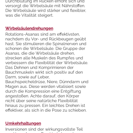
Durchblutung im Rücken erhöht sich und 
versorgt die Wirbelsäule mit Nährstoffen. 
Die Wirbelsäule wird stärker und flexibler, 
was die Vitalität steigert.
Wirbelsäulendrehungen
Rotations-Asanas sind am effektivsten, 
nachdem du Vor- und Rückbeugen geübt 
hast. Sie stimulieren die Spinalnerven und 
schonen die Wirbelsäule. Die Gruppe der 
Asanas, die die Wirbelsäule drehen, 
strecken alle Muskeln des Rumpfes und 
verbessern die Flexibilität der Wirbelsäule. 
Das Dehnen und Komprimieren der 
Bauchmuskeln wirkt sich positiv auf den 
Darm, sowie auf Leber, 
Bauchspeicheldrüse, Niere, Dünndarm und 
Magen aus. Diese werden vitalisiert sowie 
durch die Kompression eine Entgiftung 
angestoßen. Achte darauf, den Körper 
nicht über seine natürliche Flexibilität 
hinaus zu pressen. Ein leichtes Drehen ist 
effektiver, als sich in die Pose zu schieben.
Umkehrhaltungen
Inversionen sind der wirkungsvollste Teil 