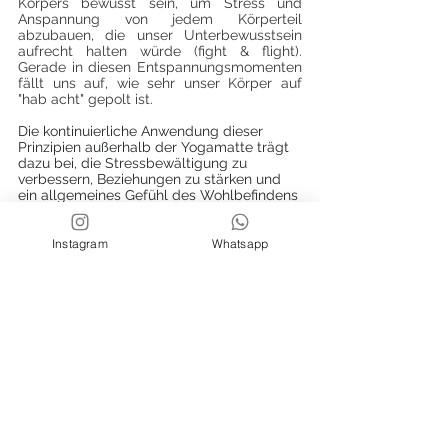
Körpers bewusst sein, um Stress und 
Anspannung von jedem Körperteil 
abzubauen, die unser Unterbewusstsein 
aufrecht halten würde (fight & flight). 
Gerade in diesen Entspannungsmomenten 
fällt uns auf, wie sehr unser Körper auf 
"hab acht" gepolt ist.
Die kontinuierliche Anwendung dieser 
Prinzipien außerhalb der Yogamatte trägt 
dazu bei, die Stressbewältigung zu 
verbessern, Beziehungen zu stärken und 
ein allgemeines Gefühl des Wohlbefindens 
im Alltag zu fördern.
Instagram
Whatsapp
Die Integration der Yoga-Praxis 
in das Privatleben
ist eine kraftvolle Möglichkeit, die 
Prinzipien des Yoga über die Matte hinaus 
zu leben. Eine Methode, um dies zu 
erreichen, ist die Achtsamkeit im Alltag. 
Dies beinhaltet das bewusste Atmen, die 
Aufmerksamkeit auf die Gegenwart und 
das Einbeziehen von Meditation in den 